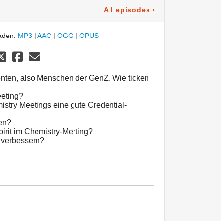
All episodes
›
laden:
MP3
|
AAC
|
OGG
|
OPUS
denten, also Menschen der GenZ. Wie ticken
eeting?
try Meetings eine gute Credential-
en?
irit im Chemistry-Merting?
n verbessern?