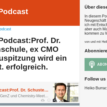
Über dies
Podcast
In diesem Po
Neugeschäft 
ich mit Ents
odcast
aber auch Ma
kommen zu W
odcast:Prof. Dr.
von und mit Hei
hschule, ex CMO
Abonnier
spitzung wird ein
 erfolgreich.
Follow us
Heiko Burrac
New Business Podcast:Prof. Dr. Schuster (Hochschule, ex CMO WMF): Durch Zuspitzung wird ein Chemistry-Meet. erfolgreich.
Ein Gespräch über die GenZ und Chemistry-Meetings.