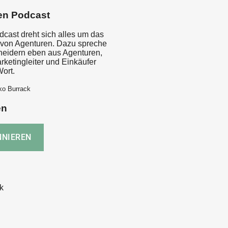
en Podcast
dcast dreht sich alles um das
von Agenturen. Dazu spreche
cheidern eben aus Agenturen,
rketingleiter und Einkäufer
ort.
ko Burrack
en
k