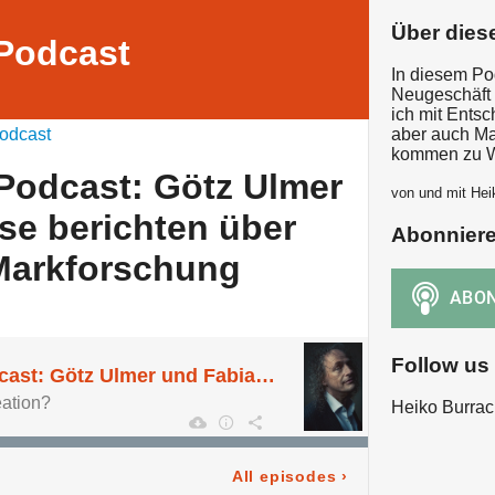
Über dies
Podcast
In diesem Po
Neugeschäft 
ich mit Ents
odcast
aber auch Ma
kommen zu W
Podcast: Götz Ulmer
von und mit Hei
se berichten über
Abonnier
 Markforschung
Follow us
New Business Podcast: Götz Ulmer und Fabian Frese berichten über ihre Liebe zur Markforschung
eation?
Heiko Burrac
All episodes
›