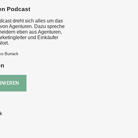
en Podcast
dcast dreht sich alles um das
von Agenturen. Dazu spreche
cheidern eben aus Agenturen,
rketingleiter und Einkäufer
ort.
ko Burrack
en
k