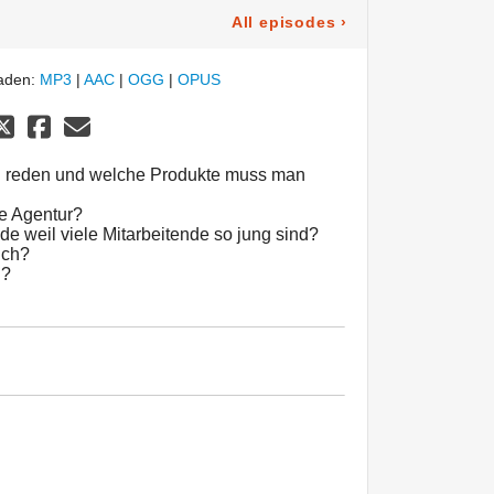
All episodes
›
laden:
MP3
|
AAC
|
OGG
|
OPUS
n reden und welche Produkte muss man
e Agentur?
de weil viele Mitarbeitende so jung sind?
uch?
g?