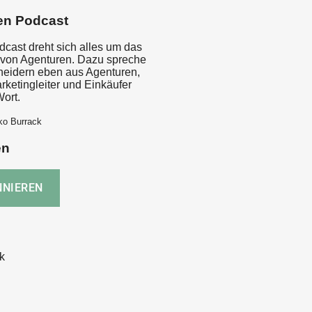
en Podcast
dcast dreht sich alles um das
von Agenturen. Dazu spreche
cheidern eben aus Agenturen,
rketingleiter und Einkäufer
ort.
ko Burrack
en
k