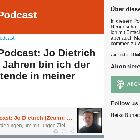
Über dies
Podcast
In diesem Po
Neugeschäft 
ich mit Ents
odcast
aber auch Ma
kommen zu W
odcast: Jo Dietrich
von und mit Hei
 Jahren bin ich der
Abonnier
itende in meiner
Follow us
Heiko Burrac
New Business Podcast: Jo Dietrich (Zeam): „Mit 28 Jahren bin ich der älteste Mitarbeitende in meiner Agentur.“
Was sind die Herausforderungen, um mit jungen Zielgruppen zu kommunizieren?