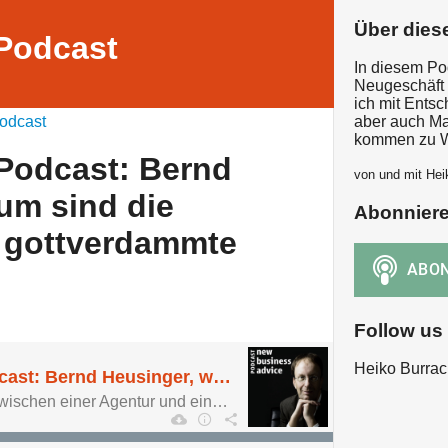
Über dies
Podcast
In diesem Po
Neugeschäft 
ich mit Ents
odcast
aber auch Ma
kommen zu W
Podcast: Bernd
von und mit Hei
um sind die
Abonnier
e gottverdammte
?
Follow us
Heiko Burrac
New Business Podcast: Bernd Heusinger, warum sind die Hirschen keine gottverdammte Werbeagentur?
Was der Unterschied zwischen einer Agentur und einem Businesspartner ist.