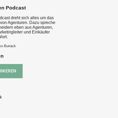
en Podcast
dcast dreht sich alles um das
von Agenturen. Dazu spreche
cheidern eben aus Agenturen,
rketingleiter und Einkäufer
ort.
ko Burrack
en
k