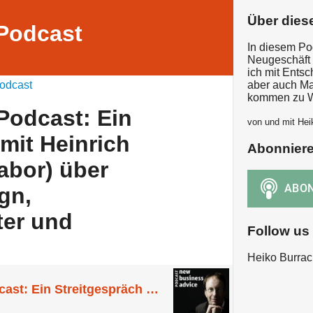
Über dies
Podcast
In diesem Po
Neugeschäft 
ich mit Ents
odcast
aber auch Ma
kommen zu W
Podcast: Ein
von und mit Hei
mit Heinrich
Abonnier
abor) über
gn,
ter und
Follow us
Heiko Burrac
New Business Podcast: Ein Streitgespräch mit Heinrich Paravicini (Mutabor) über Corporate Design, Einstiegsgehälter und