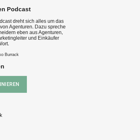
en Podcast
dcast dreht sich alles um das
von Agenturen. Dazu spreche
cheidern eben aus Agenturen,
rketingleiter und Einkäufer
ort.
ko Burrack
en
k