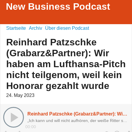
New Business Podcast
Startseite
Archiv
Über diesen Podcast
Reinhard Patzschke
(Grabarz&Partner): Wir
haben am Lufthansa-Pitch
nicht teilgenom, weil kein
Honorar gezahlt wurde
24. May 2023
Reinhard Patzschke (Grabarz&Partner): Wir haben am Lufthansa-Pitch nicht teilgenom, weil kein Honorar gezahlt wurde
„Ich kann und will nicht aufhören, der weiße Ritter sein, der für Pitch-Honorierung kämpft.“
00:00