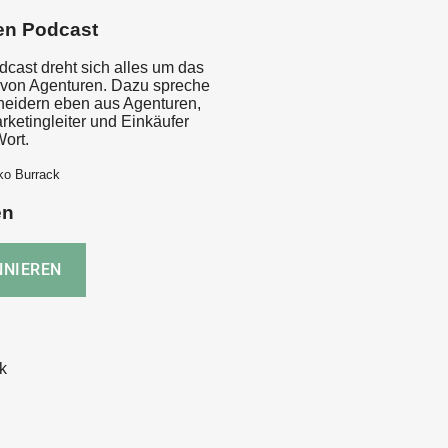
en Podcast
dcast dreht sich alles um das
von Agenturen. Dazu spreche
cheidern eben aus Agenturen,
rketingleiter und Einkäufer
ort.
ko Burrack
en
k