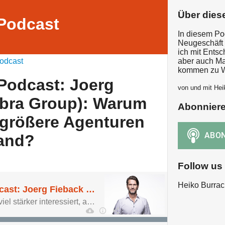
Über dies
Podcast
In diesem Po
Neugeschäft 
ich mit Ents
odcast
aber auch Ma
kommen zu W
Podcast: Joerg
von und mit Hei
ebra Group): Warum
Abonnier
 größere Agenturen
land?
Follow us
Heiko Burrac
New Business Podcast: Joerg Fieback (GF Zebra Group): Warum gibt es wenige größere Agenturen in Ostdeutschland?
„Ossis hat der Westen viel stärker interessiert, als dies umgekehrt der Fall ist.“