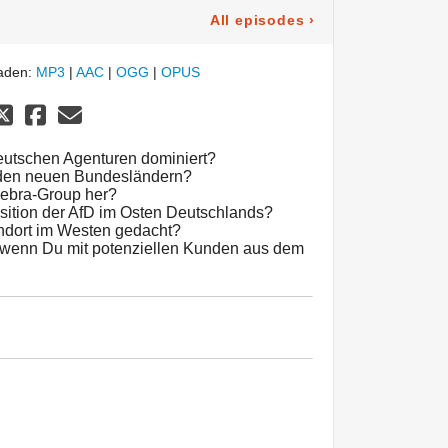
All episodes
›
laden:
MP3
|
AAC
|
OGG
|
OPUS
eutschen Agenturen dominiert?
 den neuen Bundesländern?
Zebra-Group her?
osition der AfD im Osten Deutschlands?
ndort im Westen gedacht?
, wenn Du mit potenziellen Kunden aus dem