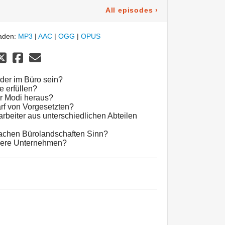
All episodes
›
laden:
MP3
|
AAC
|
OGG
|
OPUS
eder im Büro sein?
 erfüllen?
er Modi heraus?
rf von Vorgesetzten?
tarbeiter aus unterschiedlichen Abteilen
machen Bürolandschaften Sinn?
inere Unternehmen?