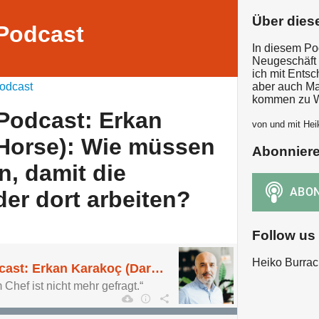
Über dies
Podcast
In diesem Po
Neugeschäft 
ich mit Ents
odcast
aber auch Ma
kommen zu W
Podcast: Erkan
von und mit Hei
Horse): Wie müssen
Abonnier
, damit die
der dort arbeiten?
Follow us
Heiko Burrac
New Business Podcast: Erkan Karakoç (Dark Horse): Wie müssen Büros aussehen, damit die Mitarbeiter wieder dort arbeiten?
Chef ist nicht mehr gefragt.“