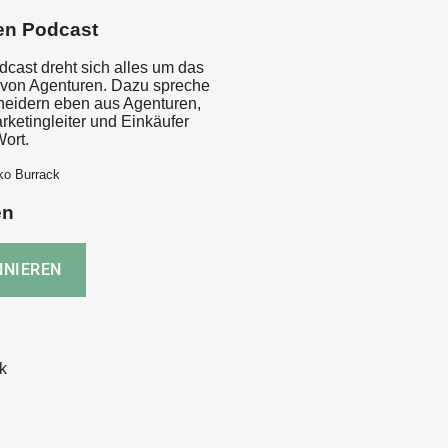
en Podcast
dcast dreht sich alles um das
von Agenturen. Dazu spreche
cheidern eben aus Agenturen,
rketingleiter und Einkäufer
ort.
ko Burrack
en
k