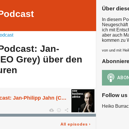
Über dies
Podcast
In diesem Po
Neugeschäft 
ich mit Ents
odcast
aber auch Ma
kommen zu W
Podcast: Jan-
von und mit Hei
CEO Grey) über den
Abonnier
uren
Follow us
New Business Podcast: Jan-Philipp Jahn (CEO Grey) über den Mut von Agenturen
Heiko Burrac
All episodes
›