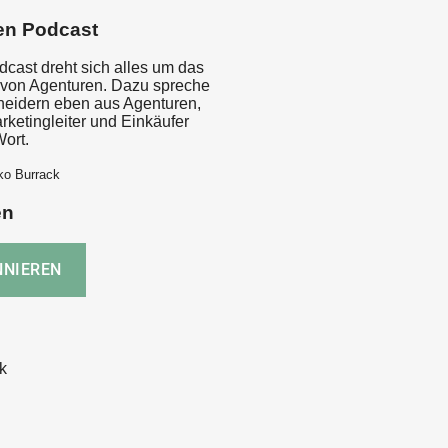
en Podcast
dcast dreht sich alles um das
von Agenturen. Dazu spreche
cheidern eben aus Agenturen,
rketingleiter und Einkäufer
ort.
ko Burrack
en
k